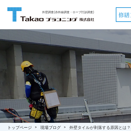
外壁調査(赤外線調査・ロープ打診調査)
修繕
トップページ
現場ブログ
外壁タイルが剥落する原因とは？事