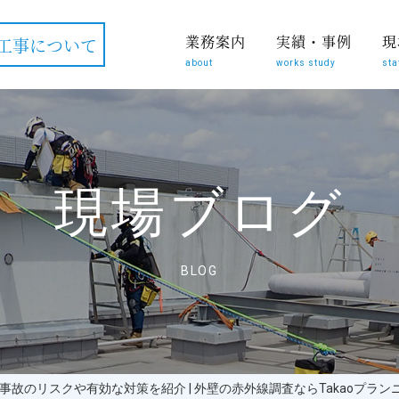
業務案内
実績・事例
現
工事について
about
works study
sta
現場ブログ
BLOG
故のリスクや有効な対策を紹介 | 外壁の赤外線調査ならTakaoプラン