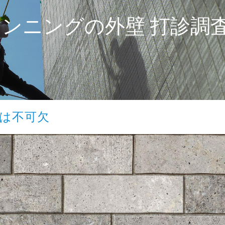
プランニングの
外壁 打診調
は不可欠