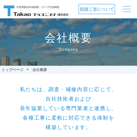
外壁調査(赤外線調査・ロープ打診調査)
修繕工事について
会社概要
Company
トップページ
会社概要
私たちは、調査・補修内容に応じて、
自社技術者および
長年協業している専門業者と連携し、
各種工事に柔軟に対応できる体制を
構築しています。