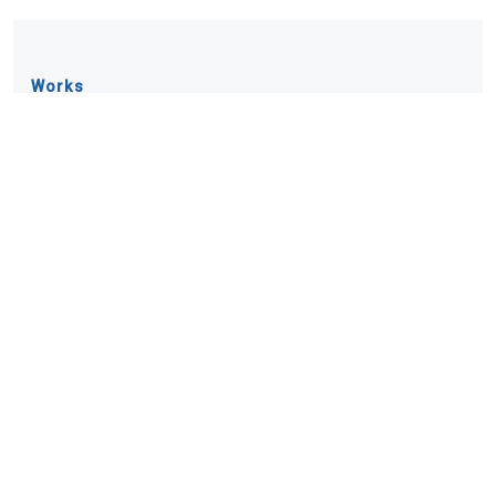
Works
外壁調査・補修工事の実績
Takaoプランニングでは、外壁赤外線調査・ロープ打診調査・
外壁補修工事まで、 建物の状況に応じて一貫対応していま
す。