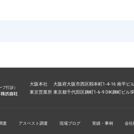
大阪本社 大阪府大阪市西区靱本町1-4-16 南平ビル5F 
ープ打診）
東京営業所 東京都千代田区麹町1-6-9 DIK麹町ビル5F TE
調査
アスベスト調査
現場ブログ
実績・事例
会社