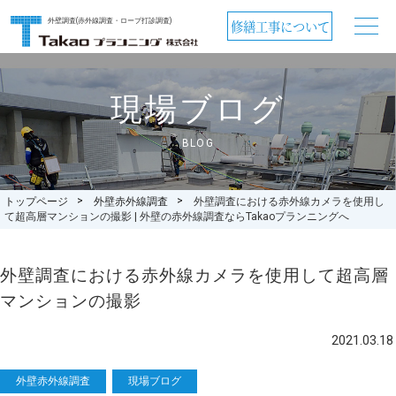
外壁調査(赤外線調査・ロープ打診調査)
修繕工事について
現場ブログ
BLOG
トップページ
外壁赤外線調査
外壁調査における赤外線カメラを使用し
て超高層マンションの撮影 | 外壁の赤外線調査ならTakaoプランニングへ
外壁調査における赤外線カメラを使用して超高層
マンションの撮影
2021.03.18
赤外線調査の業務案内を見る
外壁赤外線調査
現場ブログ