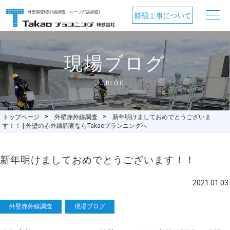
外壁調査(赤外線調査・ロープ打診調査)
修繕工事について
現場ブログ
BLOG
トップページ
外壁赤外線調査
新年明けましておめでとうございま
す！！ | 外壁の赤外線調査ならTakaoプランニングへ
新年明けましておめでとうございます！！
2021.01.03
赤外線調査の業務案内を見る
外壁赤外線調査
現場ブログ