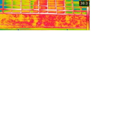
こちらは高温となっ
ているタイル面を打
診しても浮いておら
ず、ダンゴ張りでタ
イルを施工していると思われ
その下地の影響で温度差が出ているのではと考えられます。
（※昔に施工されているようなタイルは下地の影響があるので赤外線撮
影は要注意ですね！！）
特に温度が低くなっている箇所（黄色）は注入跡があり補修済となって
おります。