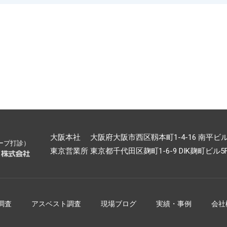
大阪本社 大阪府大阪市西区靱本町1-4-16 南平ビル5F 
ープ打診）
東京営業所 東京都千代田区麹町1-6-9 DIK麹町ビル5F TE
調査
アスベスト調査
現場ブログ
実績・事例
会社