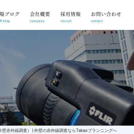
場ブログ
会社概要
採用情報
お問い合わせ
ff blog
company
recruit
contact
赤外線調査） | 外壁の赤外線調査ならTakaoプランニングへ