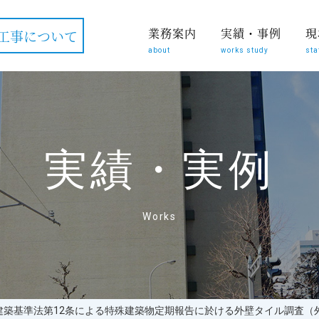
業務案内
実績・事例
現
工事について
about
works study
sta
実績・実例
Works
】建築基準法第12条による特殊建築物定期報告に於ける外壁タイル調査（外壁