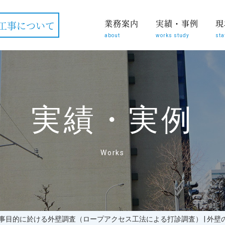
業務案内
実績・事例
現
工事について
about
works study
sta
実績・実例
Works
工事目的に於ける外壁調査（ロープアクセス工法による打診調査） | 外壁