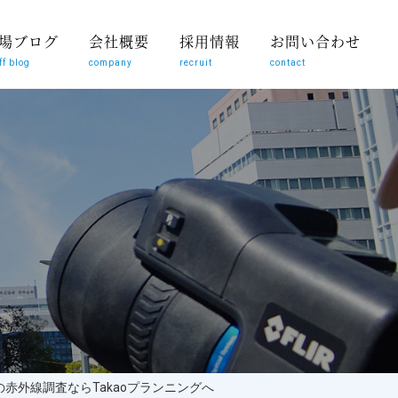
場ブログ
会社概要
採用情報
お問い合わせ
ff blog
company
recruit
contact
の赤外線調査ならTakaoプランニングへ