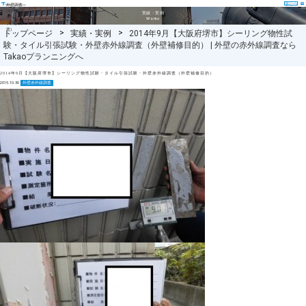
事につ
外壁調査
いて
(赤外線調
実績・実例
査・ロー
Works
プ打診調
査)
トップページ
実績・実例
2014年9月【大阪府堺市】シーリング物性試
験・タイル引張試験・外壁赤外線調査（外壁補修目的） | 外壁の赤外線調査なら
Takaoプランニングへ
2014年9月【大阪府堺市】シーリング物性試験・タイル引張試験・外壁赤外線調査（外壁補修目的）
2015.10.30
外壁赤外線調査