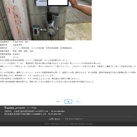
現地調査日 ：平成26 年9月 晴れ
建物住所 ：大阪府堺市
調査内容 ：シーリング物性試験・タイル引張試験・外壁赤外線調査（外壁補修目的）
調査対象面 ：東面・西面・南面・北面
調査対象面積：約4,000㎡
外壁材 ：タイル
本日の調査は外壁赤外線調査・シーリング物性試験・タイル引張試験を行いました。
シーリングが劣化していると、建物内部に雨水等が漏れる現象が起きてくるのを防ぐ為にシーリングの劣化状況を調べます。
採取したシーリング材をカッターの刃を用い、厚さ 2～3mm のシート状にスライスし、これをダンベル型で打ち抜き、試験体とし機械で引っ張って劣化度を判定しま
す。
タイル引張試験は 鋼製アタッチメント、エポキシ樹脂系接着剤を用いて、磁器タイル面に接着させます。約１時間後、建研式単軸油圧引張り試験機を用いて付着強
度を測定します。標準状態で０．４Ｎ／mm2以上となっています。
今回の結果全ての試験箇所で０．４Ｎ／mm2以上となった為、概ね健全な状態と判断できました。
外壁の赤外線調査の解析結果では、西面に於いて大きな面積でタイルの浮きと思われる温度分布が確認できました。
« 前へ
次へ »
一覧へ
外壁調査（赤外線調査・ロープ打診）
大阪本社 大阪府大阪市西区靱本町1-4-16 南平ビル5F TEL 06-6444-0800
東京営業所 東京都千代田区麹町1-6-9 DIK麹町ビル5F TEL 03-3556-2307
お問い合わせ
プライバシーポリシー
© 2016 - 2026 Takaoプランニング株式会社 All rights reserved.