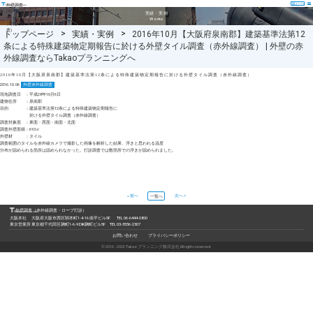
事につ
外壁調査
いて
(赤外線調
実績・実例
査・ロー
Works
プ打診調
査)
トップページ
実績・実例
2016年10月【大阪府泉南郡】建築基準法第12
条による特殊建築物定期報告に於ける外壁タイル調査（赤外線調査） | 外壁の赤
外線調査ならTakaoプランニングへ
2016年10月【大阪府泉南郡】建築基準法第12条による特殊建築物定期報告に於ける外壁タイル調査（赤外線調査）
2016.10.06
外壁赤外線調査
現地調査日 ：平成28年10月6日
建物住所 ：泉南郡
目的 ：建築基準法第12条による特殊建築物定期報告に
於ける外壁タイル調査（赤外線調査）
調査対象面 ：東面・西面・南面・北面
調査外壁面積：610㎡
外壁材 ：タイル
調査範囲のタイルを赤外線カメラで撮影した画像を解析した結果、浮きと思われる温度
分布が認められる箇所は認められなかった。打診調査では数箇所での浮きが認められました。
« 前へ
次へ »
一覧へ
外壁調査（赤外線調査・ロープ打診）
大阪本社 大阪府大阪市西区靱本町1-4-16 南平ビル5F TEL 06-6444-0800
東京営業所 東京都千代田区麹町1-6-9 DIK麹町ビル5F TEL 03-3556-2307
お問い合わせ
プライバシーポリシー
© 2016 - 2026 Takaoプランニング株式会社 All rights reserved.