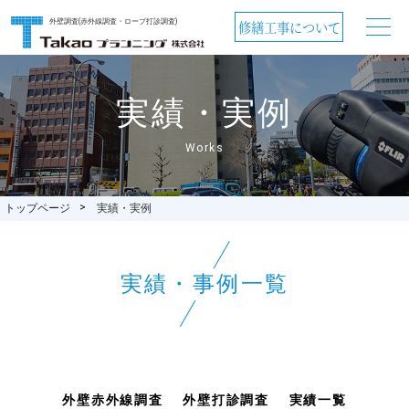
外壁調査(赤外線調査・ロープ打診調査)
修繕工事について
実績・実例
Works
トップページ
実績・実例
実績・事例一覧
外壁赤外線調査
外壁打診調査
実績一覧