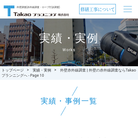
外壁調査(赤外線調査・ロープ打診調査)
修繕工事について
実績・実例
Works
トップページ
実績・実例
外壁赤外線調査 | 外壁の赤外線調査ならTakao
プランニングへ - Page 10
実績・事例一覧